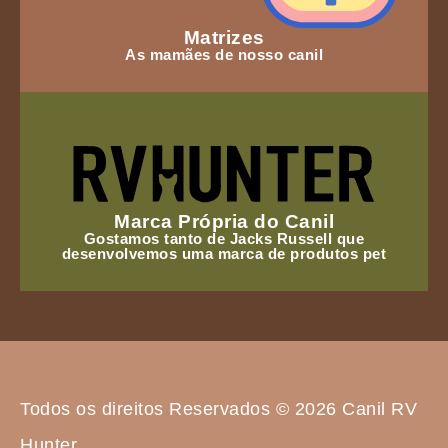
Matrizes
As mamães de nosso canil
Marca Própria do Canil
Gostamos tanto de Jacks Russell que
desenvolvemos uma marca de produtos pet
Todos os direitos Reservados © 2026 Canil RV
Hunter