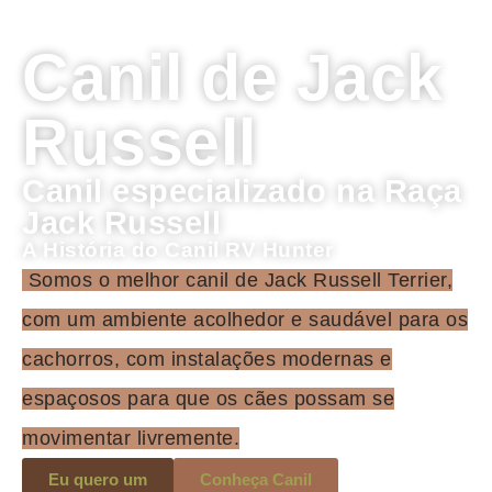
Canil de Jack
Russell
Canil especializado na Raça
Jack Russell
A História do Canil RV Hunter
Somos o melhor canil de Jack Russell Terrier,
com um ambiente acolhedor e saudável para os
cachorros, com instalações modernas e
espaçosos para que os cães possam se
movimentar livremente.
Eu quero um
Conheça Canil