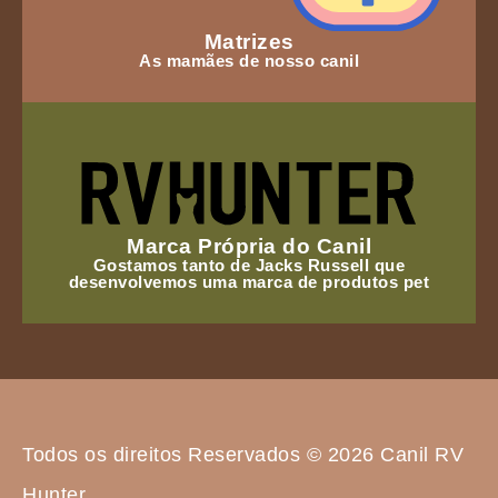
Matrizes
As mamães de nosso canil
Marca Própria do Canil
Gostamos tanto de Jacks Russell que
desenvolvemos uma marca de produtos pet
Todos os direitos Reservados © 2026 Canil RV
Hunter