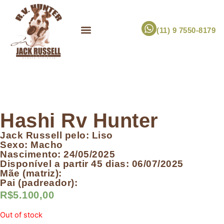
(11) 9 7550-8179
ESCOLHA UM FILHOTE!
JACK RUSSELL TERRIER
CANIL RV HUNTER
MARCA PET PRÓPRIA
Hashi Rv Hunter
Jack Russell pelo: Liso
Sexo: Macho
Nascimento: 24/05/2025
Disponível a partir 45 dias: 06/07/2025
Mãe (matriz):
Pai (padreador):
R$
5.100,00
Out of stock