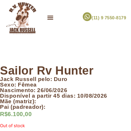
(11) 9 7550-8179
ESCOLHA UM FILHOTE!
JACK RUSSELL TERRIER
CANIL RV HUNTER
MARCA PET PRÓPRIA
Sailor Rv Hunter
Jack Russell pelo: Duro
Sexo: Fêmea
Nascimento: 26/06/2026
Disponível a partir 45 dias: 10/08/2026
Mãe (matriz):
Pai (padreador):
R$
6.100,00
Out of stock