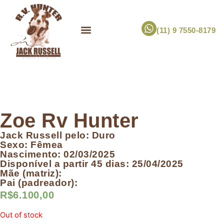
(11) 9 7550-8179
ESCOLHA UM FILHOTE!
JACK RUSSELL TERRIER
CANIL RV HUNTER
MARCA PET PRÓPRIA
Zoe Rv Hunter
Jack Russell pelo: Duro
Sexo: Fêmea
Nascimento: 02/03/2025
Disponível a partir 45 dias: 25/04/2025
Mãe (matriz):
Pai (padreador):
R$
6.100,00
Out of stock