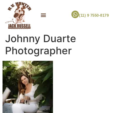
(11) 9 7550-8179
ESCOLHA UM FILHOTE!
JACK RUSSELL TERRIER
CANIL RV HUNTER
MARCA PET PRÓPRIA
Johnny Duarte
Photographer