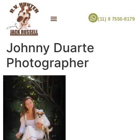
(11) 9 7550-8179
ESCOLHA UM FILHOTE!
JACK RUSSELL TERRIER
CANIL RV HUNTER
MARCA PET PRÓPRIA
Johnny Duarte
Photographer