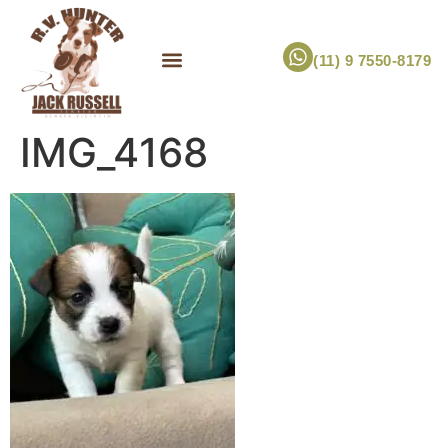
(11) 9 7550-8179
ESCOLHA UM FILHOTE!
JACK RUSSELL TERRIER
CANIL RV HUNTER
MARCA PET PRÓPRIA
IMG_4168