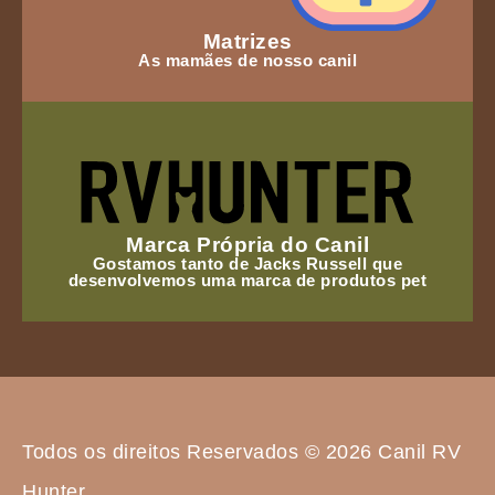
Matrizes
As mamães de nosso canil
Marca Própria do Canil
Gostamos tanto de Jacks Russell que
desenvolvemos uma marca de produtos pet
Todos os direitos Reservados © 2026 Canil RV
Hunter