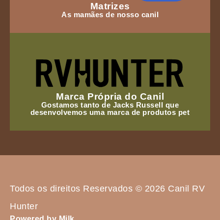
Matrizes
As mamães de nosso canil
Marca Própria do Canil
Gostamos tanto de Jacks Russell que
desenvolvemos uma marca de produtos pet
Todos os direitos Reservados © 2026 Canil RV
Hunter
Powered by Milk