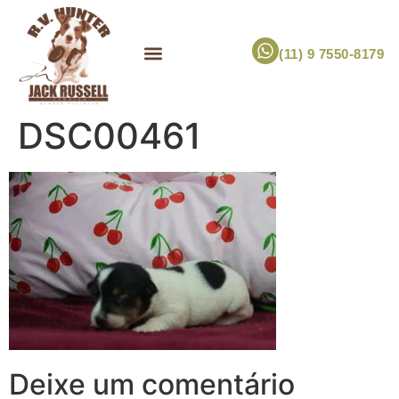
(11) 9 7550-8179
ESCOLHA UM FILHOTE!
JACK RUSSELL TERRIER
CANIL RV HUNTER
MARCA PET PRÓPRIA
DSC00461
Deixe um comentário