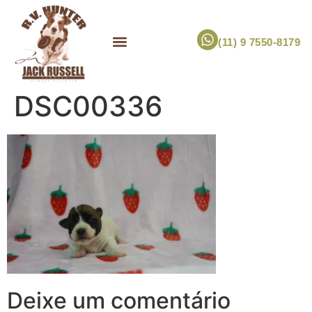
(11) 9 7550-8179
ESCOLHA UM FILHOTE!
JACK RUSSELL TERRIER
CANIL RV HUNTER
MARCA PET PRÓPRIA
DSC00336
Deixe um comentário