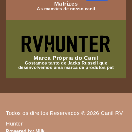
Matrizes
As mamães de nosso canil
Marca Própria do Canil
Gostamos tanto de Jacks Russell que
desenvolvemos uma marca de produtos pet
Todos os direitos Reservados © 2026 Canil RV
Hunter
Powered by Milk