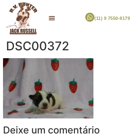
(11) 9 7550-8179
ESCOLHA UM FILHOTE!
JACK RUSSELL TERRIER
CANIL RV HUNTER
MARCA PET PRÓPRIA
DSC00372
Deixe um comentário