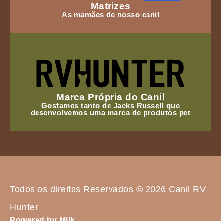
Matrizes
As mamães de nosso canil
Marca Própria do Canil
Gostamos tanto de Jacks Russell que
desenvolvemos uma marca de produtos pet
Todos os direitos Reservados © 2026 Canil RV
Hunter
Powered by Milk