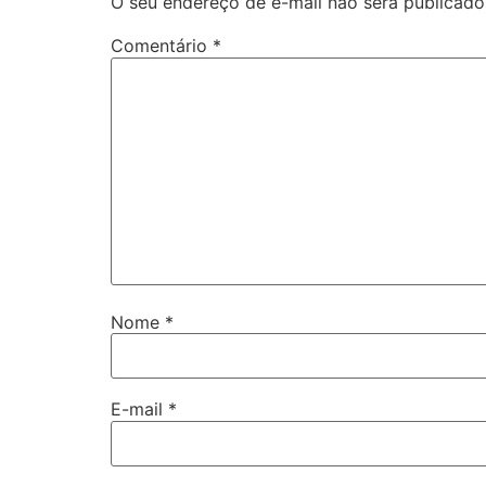
O seu endereço de e-mail não será publicado
Comentário
*
Nome
*
E-mail
*