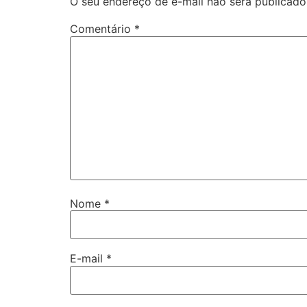
O seu endereço de e-mail não será publicado
Comentário
*
Nome
*
E-mail
*