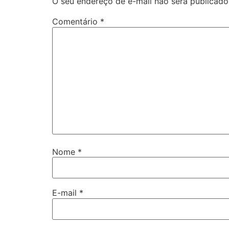
O seu endereço de e-mail não será publicado
Comentário
*
Nome
*
E-mail
*