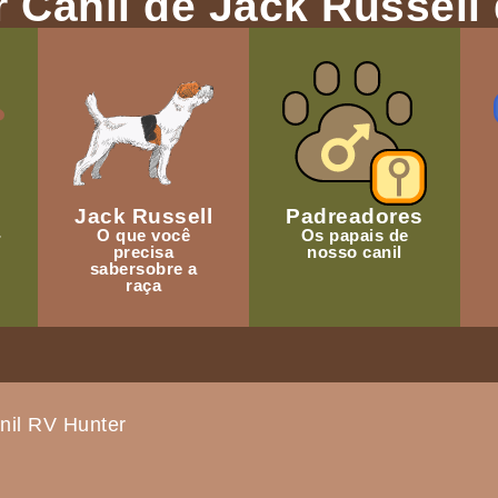
 Canil de Jack Russell 
Jack Russell
Padreadores
-
O que você
Os papais de
precisa
nosso canil
sabersobre a
raça
nil RV Hunter