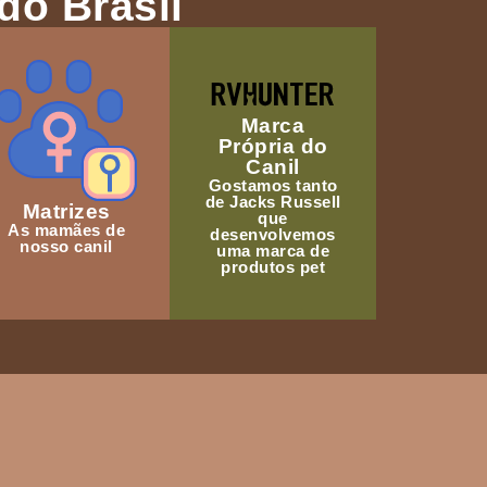
do Brasil
Marca
Própria do
Canil
Gostamos tanto
de Jacks Russell
Matrizes
que
As mamães de
desenvolvemos
nosso canil
uma marca de
produtos pet