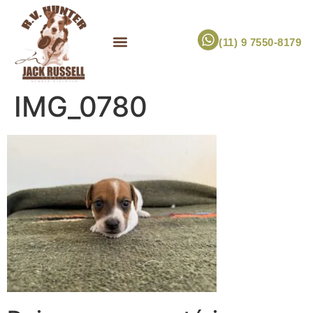
(11) 9 7550-8179
ESCOLHA UM FILHOTE!
JACK RUSSELL TERRIER
CANIL RV HUNTER
MARCA PET PRÓPRIA
IMG_0780