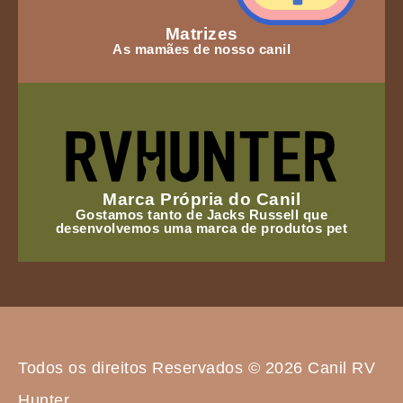
Matrizes
As mamães de nosso canil
Marca Própria do Canil
Gostamos tanto de Jacks Russell que
desenvolvemos uma marca de produtos pet
Todos os direitos Reservados © 2026 Canil RV
Hunter