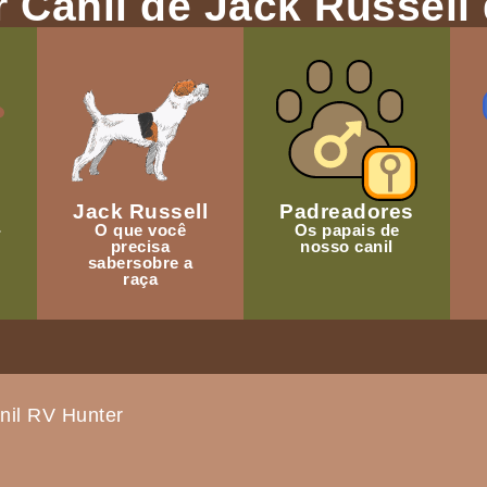
 Canil de Jack Russell 
Jack Russell
Padreadores
-
O que você
Os papais de
precisa
nosso canil
sabersobre a
raça
nil RV Hunter