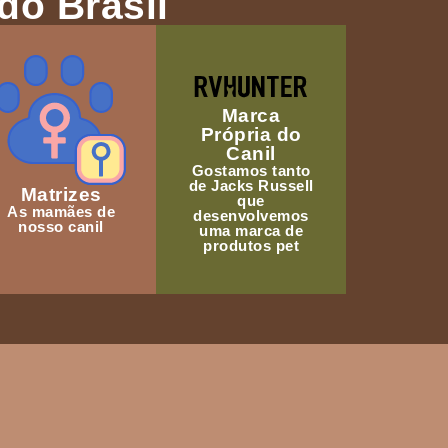
do Brasil
Marca
Própria do
Canil
Gostamos tanto
de Jacks Russell
Matrizes
que
As mamães de
desenvolvemos
nosso canil
uma marca de
produtos pet