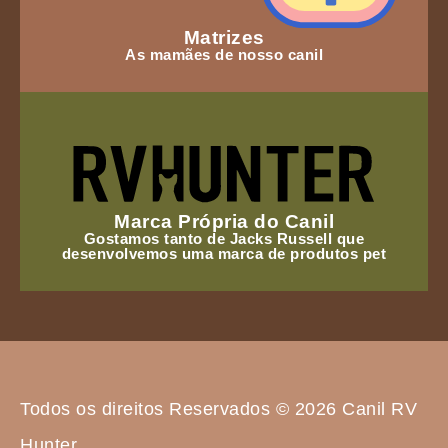
Matrizes
As mamães de nosso canil
Marca Própria do Canil
Gostamos tanto de Jacks Russell que
desenvolvemos uma marca de produtos pet
Todos os direitos Reservados © 2026 Canil RV
Hunter