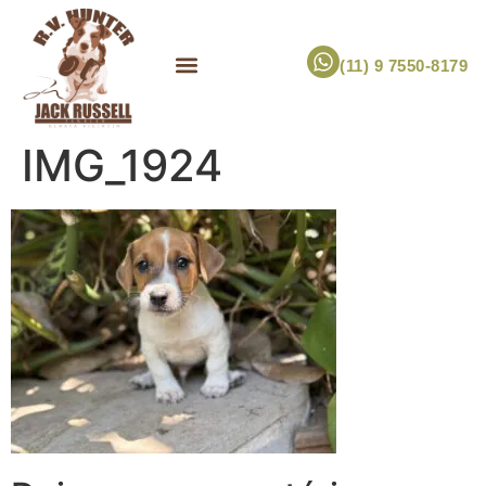
(11) 9 7550-8179
ESCOLHA UM FILHOTE!
JACK RUSSELL TERRIER
CANIL RV HUNTER
MARCA PET PRÓPRIA
IMG_1924