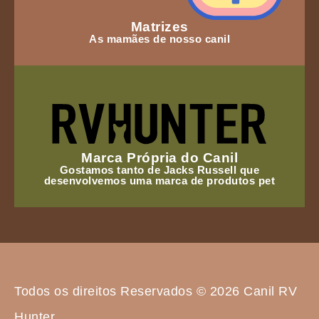
Matrizes
As mamães de nosso canil
Marca Própria do Canil
Gostamos tanto de Jacks Russell que
desenvolvemos uma marca de produtos pet
Todos os direitos Reservados © 2026 Canil RV
Hunter