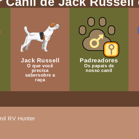
 Canil de Jack Russell 
Jack Russell
Padreadores
-
O que você
Os papais de
precisa
nosso canil
sabersobre a
raça
nil RV Hunter