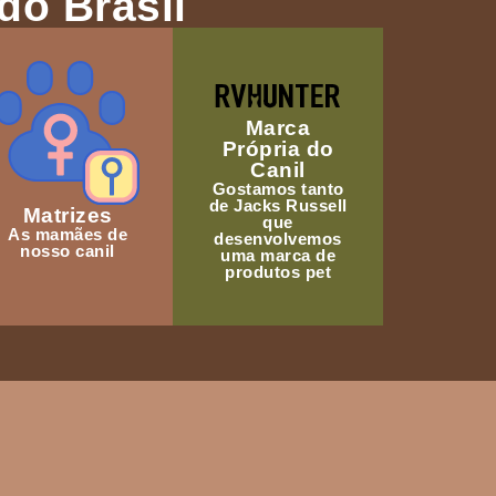
do Brasil
Marca
Própria do
Canil
Gostamos tanto
de Jacks Russell
Matrizes
que
As mamães de
desenvolvemos
nosso canil
uma marca de
produtos pet