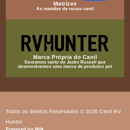
Matrizes
As mamães de nosso canil
Marca Própria do Canil
Gostamos tanto de Jacks Russell que
desenvolvemos uma marca de produtos pet
Todos os direitos Reservados © 2026 Canil RV
Hunter
Powered by Milk