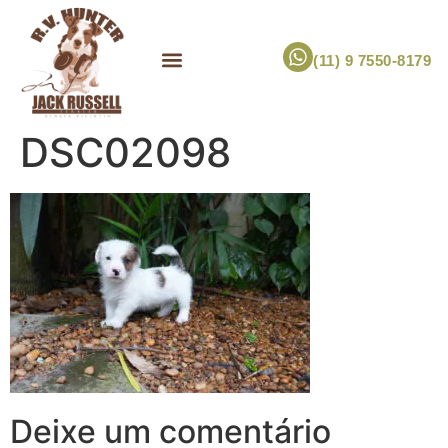
(11) 9 7550-8179
ESCOLHA UM FILHOTE!
JACK RUSSELL TERRIER
CANIL RV HUNTER
MARCA PET PRÓPRIA
DSC02098
Deixe um comentário