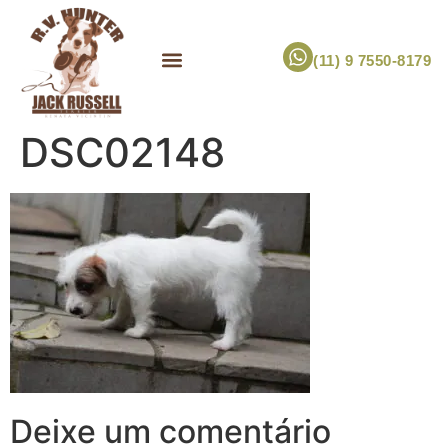
(11) 9 7550-8179
ESCOLHA UM FILHOTE!
JACK RUSSELL TERRIER
CANIL RV HUNTER
MARCA PET PRÓPRIA
DSC02148
Deixe um comentário