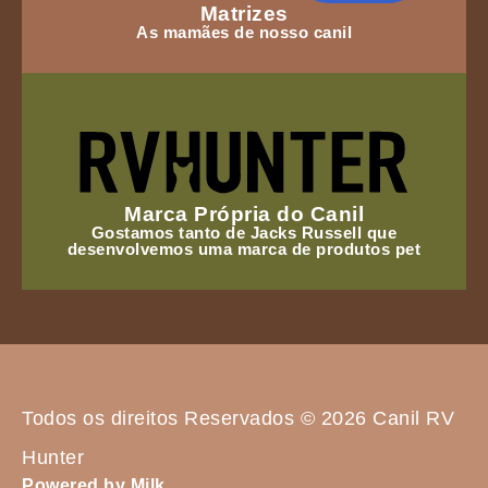
Matrizes
As mamães de nosso canil
Marca Própria do Canil
Gostamos tanto de Jacks Russell que
desenvolvemos uma marca de produtos pet
Todos os direitos Reservados © 2026 Canil RV
Hunter
Powered by Milk