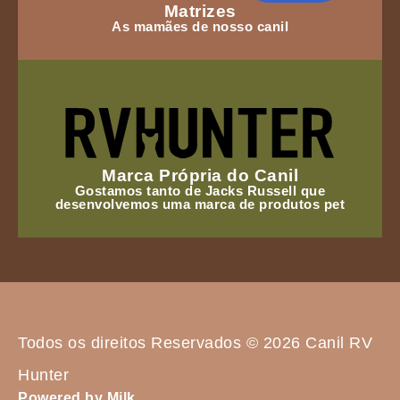
Matrizes
As mamães de nosso canil
Marca Própria do Canil
Gostamos tanto de Jacks Russell que
desenvolvemos uma marca de produtos pet
Todos os direitos Reservados © 2026 Canil RV
Hunter
Powered by Milk