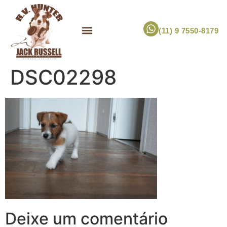
(11) 9 7550-8179
ESCOLHA UM FILHOTE!
JACK RUSSELL TERRIER
CANIL RV HUNTER
MARCA PET PRÓPRIA
DSC02298
Deixe um comentário