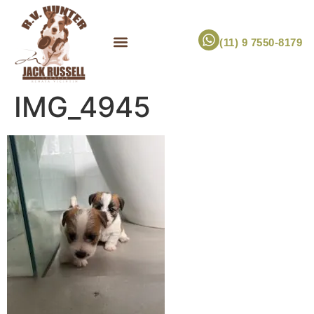
(11) 9 7550-8179
ESCOLHA UM FILHOTE!
JACK RUSSELL TERRIER
CANIL RV HUNTER
MARCA PET PRÓPRIA
IMG_4945