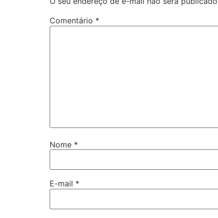
O seu endereço de e-mail não será publicado
Comentário
*
Nome
*
E-mail
*