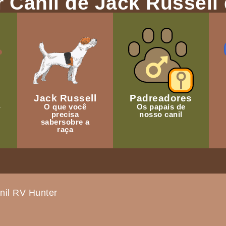
 Canil de Jack Russell 
Jack Russell
Padreadores
-
O que você
Os papais de
precisa
nosso canil
sabersobre a
raça
nil RV Hunter