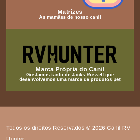
Matrizes
As mamães de nosso canil
Marca Própria do Canil
Gostamos tanto de Jacks Russell que
desenvolvemos uma marca de produtos pet
Todos os direitos Reservados © 2026 Canil RV
Hunter