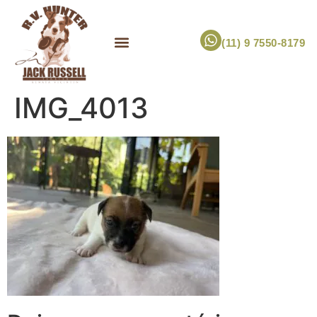
(11) 9 7550-8179
ESCOLHA UM FILHOTE!
JACK RUSSELL TERRIER
CANIL RV HUNTER
MARCA PET PRÓPRIA
IMG_4013