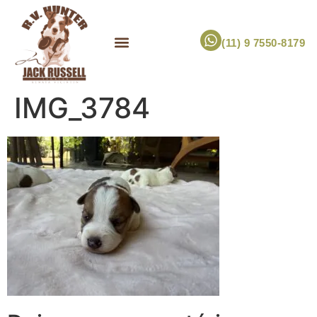
(11) 9 7550-8179
ESCOLHA UM FILHOTE!
JACK RUSSELL TERRIER
CANIL RV HUNTER
MARCA PET PRÓPRIA
IMG_3784