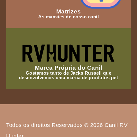
Matrizes
As mamães de nosso canil
Marca Própria do Canil
Gostamos tanto de Jacks Russell que
desenvolvemos uma marca de produtos pet
Todos os direitos Reservados © 2026 Canil RV
Hunter