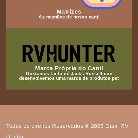
Matrizes
As mamães de nosso canil
Marca Própria do Canil
Gostamos tanto de Jacks Russell que
desenvolvemos uma marca de produtos pet
Todos os direitos Reservados © 2026 Canil RV
Hunter