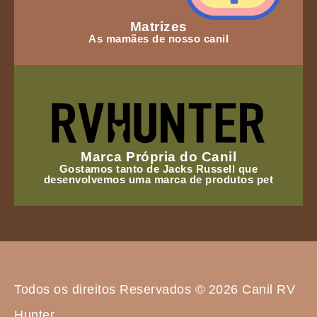
Matrizes
As mamães de nosso canil
Marca Própria do Canil
Gostamos tanto de Jacks Russell que
desenvolvemos uma marca de produtos pet
Todos os direitos Reservados © 2026 Canil RV
Hunter