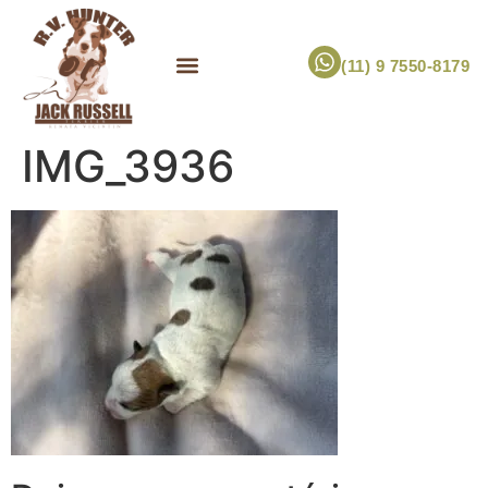
(11) 9 7550-8179
ESCOLHA UM FILHOTE!
JACK RUSSELL TERRIER
CANIL RV HUNTER
MARCA PET PRÓPRIA
IMG_3936