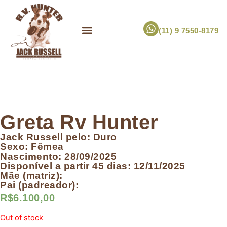
(11) 9 7550-8179
ESCOLHA UM FILHOTE!
JACK RUSSELL TERRIER
CANIL RV HUNTER
MARCA PET PRÓPRIA
Greta Rv Hunter
Jack Russell pelo: Duro
Sexo: Fêmea
Nascimento: 28/09/2025
Disponível a partir 45 dias: 12/11/2025
Mãe (matriz):
Pai (padreador):
R$
6.100,00
Out of stock