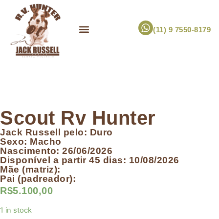
(11) 9 7550-8179
ESCOLHA UM FILHOTE!
JACK RUSSELL TERRIER
CANIL RV HUNTER
MARCA PET PRÓPRIA
Scout Rv Hunter
Jack Russell pelo: Duro
Sexo: Macho
Nascimento: 26/06/2026
Disponível a partir 45 dias: 10/08/2026
Mãe (matriz):
Pai (padreador):
R$
5.100,00
1 in stock