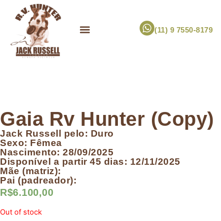
(11) 9 7550-8179
ESCOLHA UM FILHOTE!
JACK RUSSELL TERRIER
CANIL RV HUNTER
MARCA PET PRÓPRIA
Gaia Rv Hunter (Copy)
Jack Russell pelo: Duro
Sexo: Fêmea
Nascimento: 28/09/2025
Disponível a partir 45 dias: 12/11/2025
Mãe (matriz):
Pai (padreador):
R$
6.100,00
Out of stock