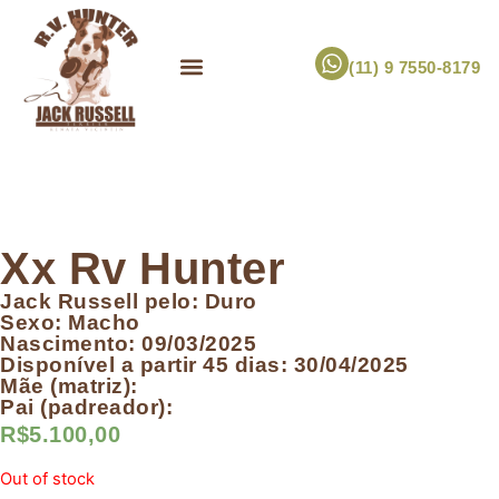
(11) 9 7550-8179
ESCOLHA UM FILHOTE!
JACK RUSSELL TERRIER
CANIL RV HUNTER
MARCA PET PRÓPRIA
Xx Rv Hunter
Jack Russell pelo: Duro
Sexo: Macho
Nascimento: 09/03/2025
Disponível a partir 45 dias: 30/04/2025
Mãe (matriz):
Pai (padreador):
R$
5.100,00
Out of stock