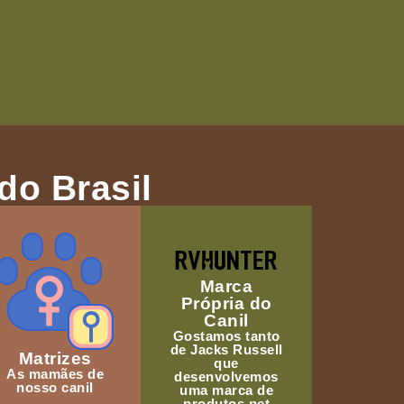
do Brasil
Marca
Própria do
Canil
Gostamos tanto
de Jacks Russell
Matrizes
que
As mamães de
desenvolvemos
nosso canil
uma marca de
produtos pet