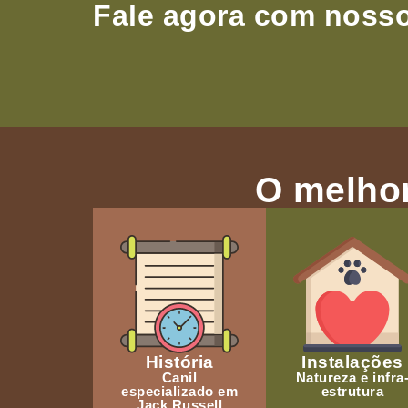
Fale agora com nosso
O melhor
História
Instalações
Canil
Natureza e infra
especializado em
estrutura
Jack Russell