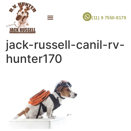
(11) 9 7550-8179
ESCOLHA UM FILHOTE!
JACK RUSSELL TERRIER
CANIL RV HUNTER
MARCA PET PRÓPRIA
jack-russell-canil-rv-
hunter170