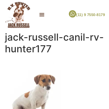
(11) 9 7550-8179
ESCOLHA UM FILHOTE!
JACK RUSSELL TERRIER
CANIL RV HUNTER
MARCA PET PRÓPRIA
jack-russell-canil-rv-
hunter177