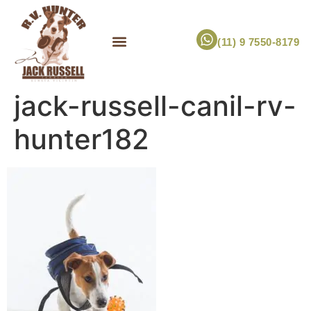
(11) 9 7550-8179
ESCOLHA UM FILHOTE!
JACK RUSSELL TERRIER
CANIL RV HUNTER
MARCA PET PRÓPRIA
jack-russell-canil-rv-
hunter182