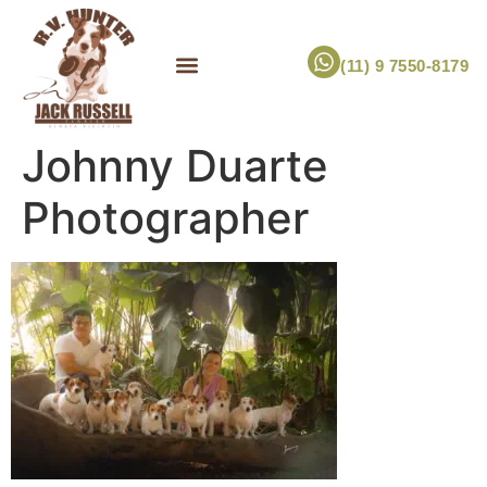
(11) 9 7550-8179
ESCOLHA UM FILHOTE!
JACK RUSSELL TERRIER
CANIL RV HUNTER
MARCA PET PRÓPRIA
Johnny Duarte
Photographer