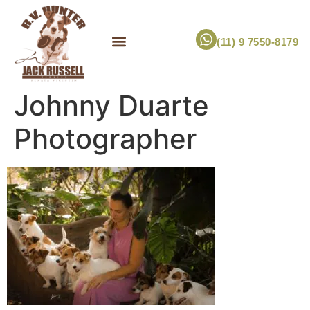
(11) 9 7550-8179
ESCOLHA UM FILHOTE!
JACK RUSSELL TERRIER
CANIL RV HUNTER
MARCA PET PRÓPRIA
Johnny Duarte
Photographer