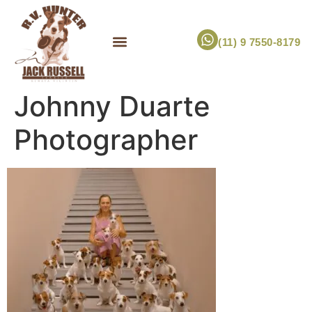
(11) 9 7550-8179
ESCOLHA UM FILHOTE!
JACK RUSSELL TERRIER
CANIL RV HUNTER
MARCA PET PRÓPRIA
Johnny Duarte
Photographer