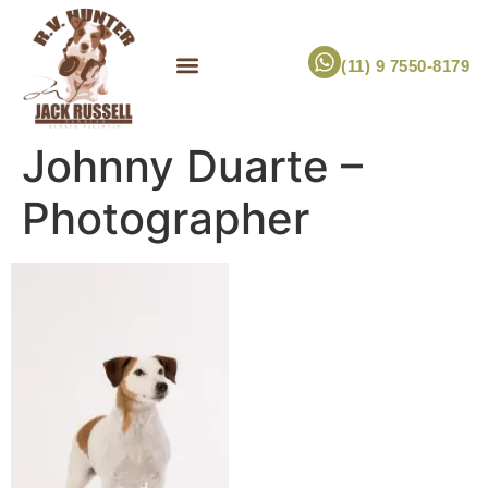
(11) 9 7550-8179
ESCOLHA UM FILHOTE!
JACK RUSSELL TERRIER
CANIL RV HUNTER
MARCA PET PRÓPRIA
Johnny Duarte –
Photographer