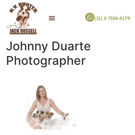
(11) 9 7550-8179
ESCOLHA UM FILHOTE!
JACK RUSSELL TERRIER
CANIL RV HUNTER
MARCA PET PRÓPRIA
Johnny Duarte
Photographer