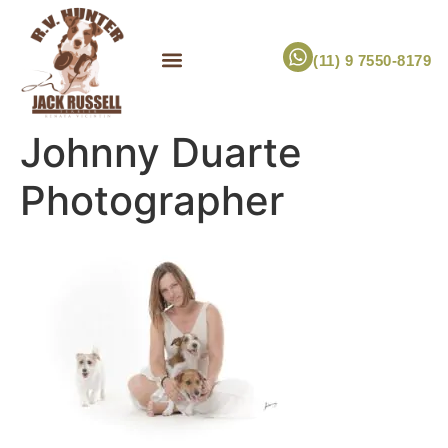
(11) 9 7550-8179
ESCOLHA UM FILHOTE!
JACK RUSSELL TERRIER
CANIL RV HUNTER
MARCA PET PRÓPRIA
Johnny Duarte
Photographer