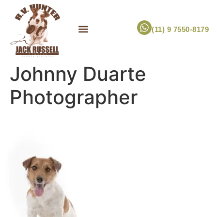
(11) 9 7550-8179
ESCOLHA UM FILHOTE!
JACK RUSSELL TERRIER
CANIL RV HUNTER
MARCA PET PRÓPRIA
Johnny Duarte
Photographer