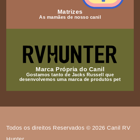
Matrizes
As mamães de nosso canil
Marca Própria do Canil
Gostamos tanto de Jacks Russell que
desenvolvemos uma marca de produtos pet
Todos os direitos Reservados © 2026 Canil RV
Hunter