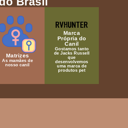
do Brasil
Marca
Própria do
Canil
Gostamos tanto
de Jacks Russell
Matrizes
que
As mamães de
desenvolvemos
nosso canil
uma marca de
produtos pet