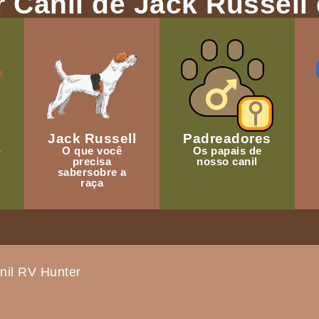
 Canil de Jack Russell 
Jack Russell
Padreadores
-
O que você
Os papais de
precisa
nosso canil
sabersobre a
raça
nil RV Hunter