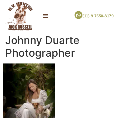
(11) 9 7550-8179
ESCOLHA UM FILHOTE!
JACK RUSSELL TERRIER
CANIL RV HUNTER
MARCA PET PRÓPRIA
Johnny Duarte
Photographer